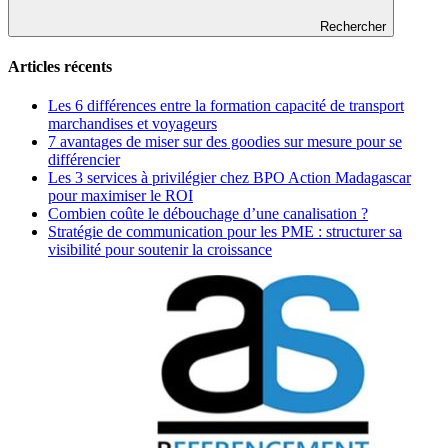
Rechercher
Articles récents
Les 6 différences entre la formation capacité de transport
marchandises et voyageurs
7 avantages de miser sur des goodies sur mesure pour se
différencier
Les 3 services à privilégier chez BPO Action Madagascar
pour maximiser le ROI
Combien coûte le débouchage d’une canalisation ?
Stratégie de communication pour les PME : structurer sa
visibilité pour soutenir la croissance