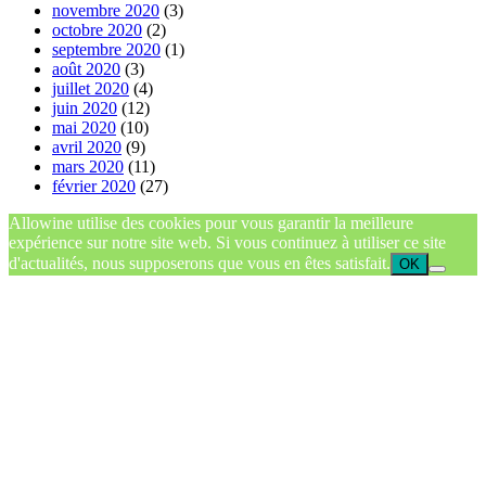
novembre 2020
(3)
octobre 2020
(2)
septembre 2020
(1)
août 2020
(3)
juillet 2020
(4)
juin 2020
(12)
mai 2020
(10)
avril 2020
(9)
mars 2020
(11)
février 2020
(27)
Allowine utilise des cookies pour vous garantir la meilleure
expérience sur notre site web. Si vous continuez à utiliser ce site
d'actualités, nous supposerons que vous en êtes satisfait.
OK