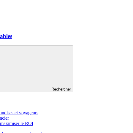
nables
Rechercher
handises et voyageurs
ncier
 maximiser le ROI