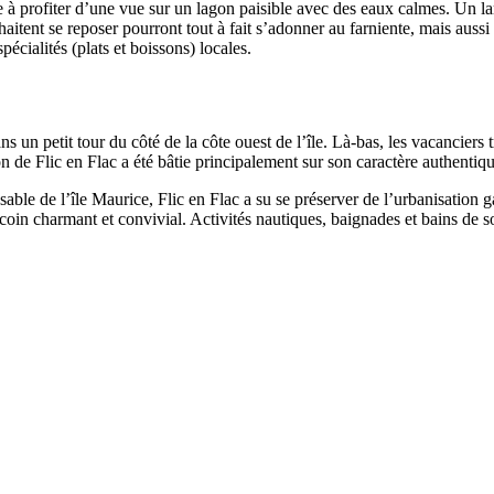
e à profiter d’une vue sur un lagon paisible avec des eaux calmes. Un la
haitent se reposer pourront tout à fait s’adonner au farniente, mais aussi 
écialités (plats et boissons) locales.
ns un petit tour du côté de la côte ouest de l’île. Là-bas, les vacancier
on de Flic en Flac a été bâtie principalement sur son caractère authentiqu
able de l’île Maurice, Flic en Flac a su se préserver de l’urbanisation gal
coin charmant et convivial. Activités nautiques, baignades et bains de so