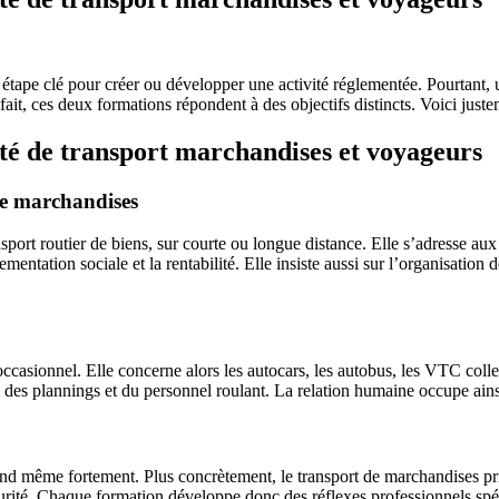
 étape clé pour créer ou développer une activité réglementée. Pourtant, u
it, ces deux formations répondent à des objectifs distincts. Voici justeme
ité de transport marchandises et voyageurs
 de marchandises
t routier de biens, sur courte ou longue distance. Elle s’adresse aux fu
ementation sociale et la rentabilité. Elle insiste aussi sur l’organisation 
occasionnel. Elle concerne alors les autocars, les autobus, les VTC collec
ion des plannings et du personnel roulant. La relation humaine occupe ain
nd même fortement. Plus concrètement, le transport de marchandises privi
écurité. Chaque formation développe donc des réflexes professionnels spé