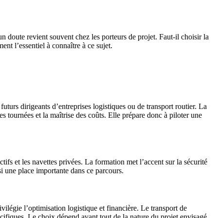
n doute revient souvent chez les porteurs de projet. Faut-il choisir la
nt l’essentiel à connaître à ce sujet.
turs dirigeants d’entreprises logistiques ou de transport routier. La
des tournées et la maîtrise des coûts. Elle prépare donc à piloter une
tifs et les navettes privées. La formation met l’accent sur la sécurité
si une place importante dans ce parcours.
légie l’optimisation logistique et financière. Le transport de
cifiques. Le choix dépend avant tout de la nature du projet envisagé.