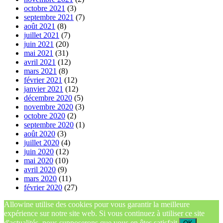
octobre 2021
(3)
septembre 2021
(7)
août 2021
(8)
juillet 2021
(7)
juin 2021
(20)
mai 2021
(31)
avril 2021
(12)
mars 2021
(8)
février 2021
(12)
janvier 2021
(12)
décembre 2020
(5)
novembre 2020
(3)
octobre 2020
(2)
septembre 2020
(1)
août 2020
(3)
juillet 2020
(4)
juin 2020
(12)
mai 2020
(10)
avril 2020
(9)
mars 2020
(11)
février 2020
(27)
Allowine utilise des cookies pour vous garantir la meilleure
expérience sur notre site web. Si vous continuez à utiliser ce site
d'actualités, nous supposerons que vous en êtes satisfait.