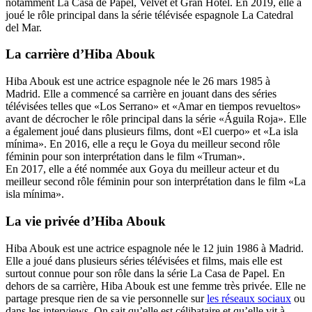
notamment La Casa de Papel, Velvet et Gran Hotel. En 2019, elle a
joué le rôle principal dans la série télévisée espagnole La Catedral
del Mar.
La carrière d’Hiba Abouk
Hiba Abouk est une actrice espagnole née le 26 mars 1985 à
Madrid. Elle a commencé sa carrière en jouant dans des séries
télévisées telles que «Los Serrano» et «Amar en tiempos revueltos»
avant de décrocher le rôle principal dans la série «Águila Roja». Elle
a également joué dans plusieurs films, dont «El cuerpo» et «La isla
mínima». En 2016, elle a reçu le Goya du meilleur second rôle
féminin pour son interprétation dans le film «Truman».
En 2017, elle a été nommée aux Goya du meilleur acteur et du
meilleur second rôle féminin pour son interprétation dans le film «La
isla mínima».
La vie privée d’Hiba Abouk
Hiba Abouk est une actrice espagnole née le 12 juin 1986 à Madrid.
Elle a joué dans plusieurs séries télévisées et films, mais elle est
surtout connue pour son rôle dans la série La Casa de Papel. En
dehors de sa carrière, Hiba Abouk est une femme très privée. Elle ne
partage presque rien de sa vie personnelle sur
les réseaux sociaux
ou
dans les interviews. On sait qu’elle est célibataire et qu’elle vit à