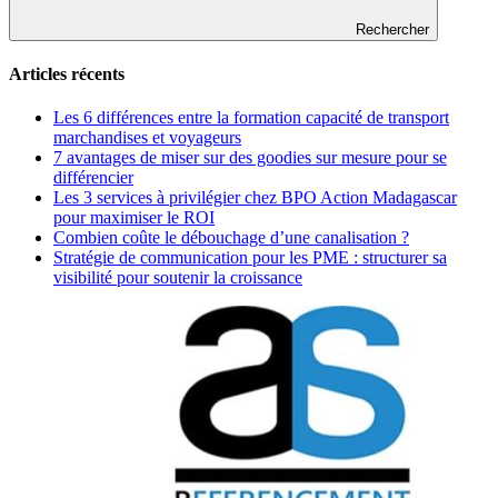
Rechercher
Articles récents
Les 6 différences entre la formation capacité de transport
marchandises et voyageurs
7 avantages de miser sur des goodies sur mesure pour se
différencier
Les 3 services à privilégier chez BPO Action Madagascar
pour maximiser le ROI
Combien coûte le débouchage d’une canalisation ?
Stratégie de communication pour les PME : structurer sa
visibilité pour soutenir la croissance