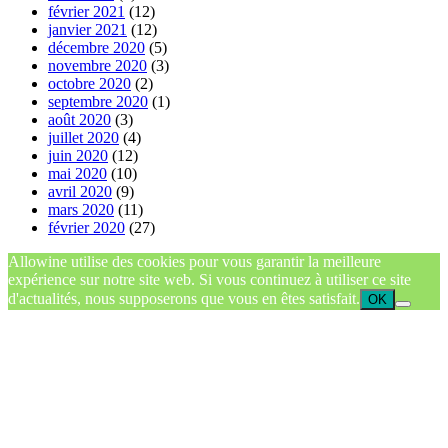
février 2021
(12)
janvier 2021
(12)
décembre 2020
(5)
novembre 2020
(3)
octobre 2020
(2)
septembre 2020
(1)
août 2020
(3)
juillet 2020
(4)
juin 2020
(12)
mai 2020
(10)
avril 2020
(9)
mars 2020
(11)
février 2020
(27)
Allowine utilise des cookies pour vous garantir la meilleure
expérience sur notre site web. Si vous continuez à utiliser ce site
d'actualités, nous supposerons que vous en êtes satisfait.
OK