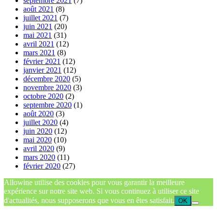
septembre 2021
(7)
août 2021
(8)
juillet 2021
(7)
juin 2021
(20)
mai 2021
(31)
avril 2021
(12)
mars 2021
(8)
février 2021
(12)
janvier 2021
(12)
décembre 2020
(5)
novembre 2020
(3)
octobre 2020
(2)
septembre 2020
(1)
août 2020
(3)
juillet 2020
(4)
juin 2020
(12)
mai 2020
(10)
avril 2020
(9)
mars 2020
(11)
février 2020
(27)
Allowine utilise des cookies pour vous garantir la meilleure
expérience sur notre site web. Si vous continuez à utiliser ce site
d'actualités, nous supposerons que vous en êtes satisfait.
OK