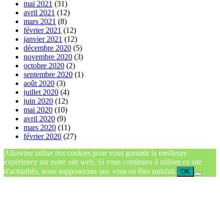
mai 2021
(31)
avril 2021
(12)
mars 2021
(8)
février 2021
(12)
janvier 2021
(12)
décembre 2020
(5)
novembre 2020
(3)
octobre 2020
(2)
septembre 2020
(1)
août 2020
(3)
juillet 2020
(4)
juin 2020
(12)
mai 2020
(10)
avril 2020
(9)
mars 2020
(11)
février 2020
(27)
Allowine utilise des cookies pour vous garantir la meilleure
expérience sur notre site web. Si vous continuez à utiliser ce site
d'actualités, nous supposerons que vous en êtes satisfait.
OK