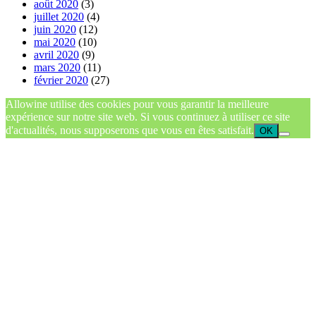
août 2020
(3)
juillet 2020
(4)
juin 2020
(12)
mai 2020
(10)
avril 2020
(9)
mars 2020
(11)
février 2020
(27)
Allowine utilise des cookies pour vous garantir la meilleure
expérience sur notre site web. Si vous continuez à utiliser ce site
d'actualités, nous supposerons que vous en êtes satisfait.
OK