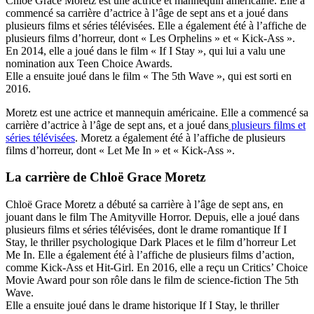
Chloë Grace Moretz est une actrice et mannequin américaine. Elle a
commencé sa carrière d’actrice à l’âge de sept ans et a joué dans
plusieurs films et séries télévisées. Elle a également été à l’affiche de
plusieurs films d’horreur, dont « Les Orphelins » et « Kick-Ass ».
En 2014, elle a joué dans le film « If I Stay », qui lui a valu une
nomination aux Teen Choice Awards.
Elle a ensuite joué dans le film « The 5th Wave », qui est sorti en
2016.
Moretz est une actrice et mannequin américaine. Elle a commencé sa
carrière d’actrice à l’âge de sept ans, et a joué dans
plusieurs films et
séries télévisées
. Moretz a également été à l’affiche de plusieurs
films d’horreur, dont « Let Me In » et « Kick-Ass ».
La carrière de Chloë Grace Moretz
Chloë Grace Moretz a débuté sa carrière à l’âge de sept ans, en
jouant dans le film The Amityville Horror. Depuis, elle a joué dans
plusieurs films et séries télévisées, dont le drame romantique If I
Stay, le thriller psychologique Dark Places et le film d’horreur Let
Me In. Elle a également été à l’affiche de plusieurs films d’action,
comme Kick-Ass et Hit-Girl. En 2016, elle a reçu un Critics’ Choice
Movie Award pour son rôle dans le film de science-fiction The 5th
Wave.
Elle a ensuite joué dans le drame historique If I Stay, le thriller