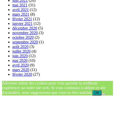
juin 2021
(20)
mai 2021
(31)
avril 2021
(12)
mars 2021
(8)
février 2021
(12)
janvier 2021
(12)
décembre 2020
(5)
novembre 2020
(3)
octobre 2020
(2)
septembre 2020
(1)
août 2020
(3)
juillet 2020
(4)
juin 2020
(12)
mai 2020
(10)
avril 2020
(9)
mars 2020
(11)
février 2020
(27)
Allowine utilise des cookies pour vous garantir la meilleure
expérience sur notre site web. Si vous continuez à utiliser ce site
d'actualités, nous supposerons que vous en êtes satisfait.
OK